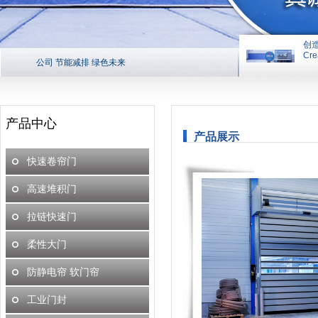
创
Cre
公司 节能减排 绿色未来
创造平台 
产品中心
产品展示
快速卷帘门
高速堆积门
拉链快速门
柔性大门
防静电帘 软门帘
工业门封