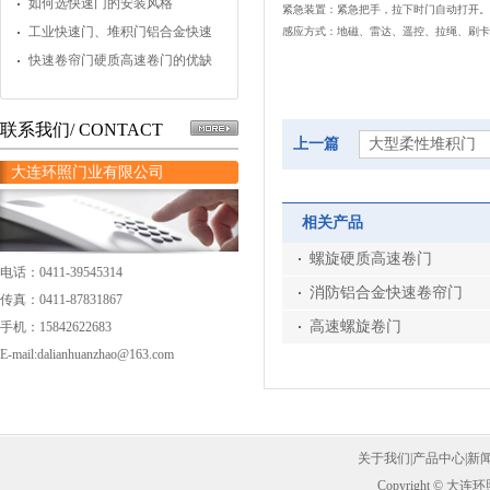
操作？
如何选快速门的安装风格
紧急装置：紧急把手，拉下时门自动打开。
工业快速门、堆积门铝合金快速
感应方式：地磁、雷达、遥控、拉绳、刷卡
门的应用
快速卷帘门硬质高速卷门的优缺
点
联系我们/ CONTACT
上一篇
大型柔性堆积门
大连环照门业有限公司
相关产品
螺旋硬质高速卷门
电话：0411-39545314
消防铝合金快速卷帘门
传真：0411-87831867
高速螺旋卷门
手机：15842622683
E-mail:dalianhuanzhao@163.com
关于我们
|
产品中心
|
新
Copyright ©