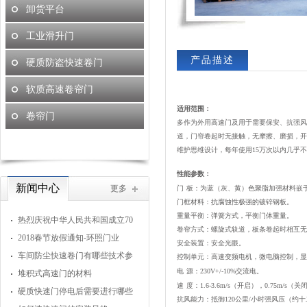
卸货平台
工业滑升门
产品描述
硬质防盗快速卷门
软质高速卷帘门
适用范围：
卷帘门
多作为外用高速门及用于需要保安、抗强风
道，门帘卷起时无接触，无摩擦、磨损，开
维护思维设计，每年使用
15
万次以内几乎不
性能参数：
新闻中心
更多
门
板：为蓝（灰、黄）色聚脂加强材料嵌
门框材料：抗腐蚀性极强的镀锌钢板。
重量平衡：弹簧方式，平衡门体重量。
热烈庆祝中华人民共和国成立70
卷帘方式：螺旋式轨道，板条卷起时相互无
周年
2018春节放假通知-环照门业
安全装置：安全光眼。
车间防尘快速卷门有哪些技术参
控制单元：高速变频电机，微电脑控制，显
电
源：
230V+/-10%
交流电。
数
堆积式高速门的材料
速
度：
1.6-3.6m/s
（开启），
0.75m/s
（关
硬质快速门停电后需要进行哪些
抗风能力：抵御
120
公里
/
小时强风压（约十