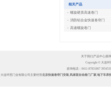
相关产品
螺旋硬质高速卷门
消防铝合金快速卷帘门
高速螺旋卷门
关于我们
|
产品中心
|
新
Copyright ©
咨询电话：0411-87831867 39545314
大连环照门业有限公司主要经营
北京快速卷帘门安装
,
风淋室自动卷门厂家
,
地下车库