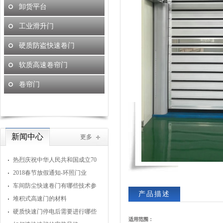
卸货平台
工业滑升门
硬质防盗快速卷门
软质高速卷帘门
卷帘门
新闻中心
更多
热烈庆祝中华人民共和国成立70
周年
2018春节放假通知-环照门业
车间防尘快速卷门有哪些技术参
产品描述
数
堆积式高速门的材料
硬质快速门停电后需要进行哪些
适用范围：