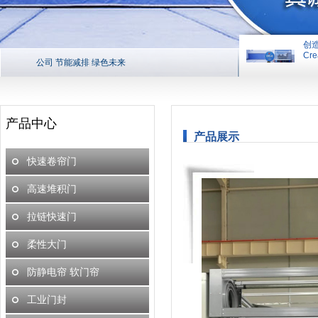
创
Cre
公司 节能减排 绿色未来
创造平台 
产品中心
产品展示
快速卷帘门
高速堆积门
拉链快速门
柔性大门
防静电帘 软门帘
工业门封