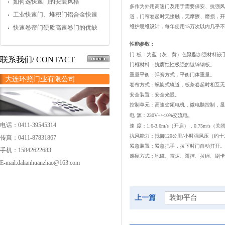
操作？
如何选快速门的安装风格
多作为外用高速门及用于需要保安、抗强风
工业快速门、堆积门铝合金快速
道，门帘卷起时无接触，无摩擦、磨损，开
维护思维设计，每年使用
15
万次以内几乎不
门的应用
快速卷帘门硬质高速卷门的优缺
点
性能参数：
门
板：为蓝（灰、黄）色聚脂加强材料嵌
联系我们/ CONTACT
门框材料：抗腐蚀性极强的镀锌钢板。
重量平衡：弹簧方式，平衡门体重量。
大连环照门业有限公司
卷帘方式：螺旋式轨道，板条卷起时相互无
安全装置：安全光眼。
控制单元：高速变频电机，微电脑控制，显
电
源：
230V+/-10%
交流电。
电话：0411-39545314
速
度：
1.6-3.6m/s
（开启），
0.75m/s
（关
抗风能力：抵御
120
公里
/
小时强风压（约十
传真：0411-87831867
紧急装置：紧急把手，拉下时门自动打开。
手机：15842622683
感应方式：地磁、雷达、遥控、拉绳、刷卡
E-mail:dalianhuanzhao@163.com
上一篇
装卸平台