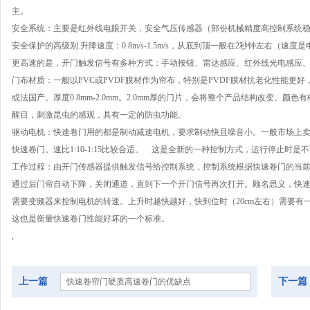
主。
安全系统：主要是红外线电眼开关，安全气压传感器（部份机械精度高控制系统
安全保护的高级别.升降速度：0.8m/s-1.5m/s，从底到顶一般在2秒钟左右（
更高速的是，
开门触发信号有多种方式：手动按钮、雷达感应、红外线光电感应
门布材质：一般以PVC或PVDF膜材作为帘布，特别是PVDF膜材抗老化性能
或法国产。厚度0.8mm-2.0mm。2.0mm厚的门片，会将整个产品结构改变。
醒目，刺激昆虫的感观，具有一定的防虫功能。
驱动电机：快速卷门用的都是制动减速电机，要求制动快且噪音小。一般市场上
快速卷门。速比1:10-1:15比较合适。 这是全新的一种控制方式，运行停止时
工作过程：由开门传感器提供触发信号给控制系统，控制系统根据快速卷门的当
通过后门帘自动下降，关闭通道，直到下一个开门信号再次打开。顾名思义，快
需要变频器来控制电机的转速。上升时越快越好，快到位时（20cm左右）需要
这也是衡量快速卷门性能好坏的一个标准。
,
上一篇
下一篇
快速卷帘门硬质高速卷门的优缺点