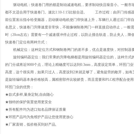
驱动电机：快速卷门用的都是制动减速电机，要求制动快且噪音小。一般市场
都不太适合用于快速卷门。速比1:10-1:15比较合适。 工作过程：由开门传
前位置发出指令给变频器，启动驱动电机使门帘快速上升，车辆行人通过后门帘
名思义，快速卷门升降速度非常快，不能像钢制卷闸门一样直接启动停止，一般
时（20cm左右）需要有一个减速缓冲停止过程，以防止撞击轨道，防止夹人，降
快速卷门定位有两种方式：
机械定位：这种定位方式和钢制卷闸门的差不多，优点是速度快，对控制器
旋转编码器定位：我们常乘的升降电梯都是用旋转编码器定位的，这种方式的好处
的门分成将近9000个点，理论上精确度可以达到0.3mm，高度设定简单，环照
高度，这个很实用，如果只过人，高度设到2米就足够了，避免徒劳的敞开，如有
是旋转编码器本身价格较高，属精密部件比较娇贵，而且需要和PLC程序配合使
环照门业的优势：
★款式多样,量身定制,自由随心
★独特的保护装置使用更安全
★所有配件均为进口知名品牌保证质量
★环照产品均为免维护产品让您使用更放心
★厂家直销，低价格买到好产品
,