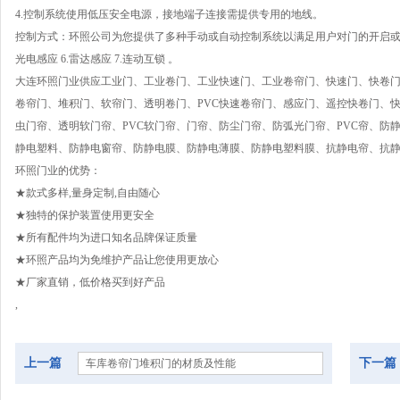
4.控制系统使用低压安全电源，接地端子连接需提供专用的地线。
控制方式：环照公司为您提供了多种手动或自动控制系统以满足用户对门的开启或开闭方式的
光电感应 6.雷达感应 7.连动互锁 。
大连环照门业供应工业门、工业卷门、工业快速门、工业卷帘门、快速门、快卷门
卷帘门、堆积门、软帘门、透明卷门、PVC快速卷帘门、感应门、遥控快卷门、
虫门帘、透明软门帘、PVC软门帘、门帘、防尘门帘、防弧光门帘、PVC帘、防
静电塑料、防静电窗帘、防静电膜、防静电薄膜、防静电塑料膜、抗静电帘、抗
环照门业的优势：
★款式多样,量身定制,自由随心
★独特的保护装置使用更安全
★所有配件均为进口知名品牌保证质量
★环照产品均为免维护产品让您使用更放心
★厂家直销，低价格买到好产品
,
上一篇
下一篇
车库卷帘门堆积门的材质及性能