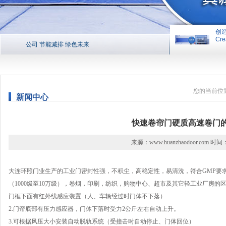
创
Cre
公司 节能减排 绿色未来
创造平台 
您的当前位
新闻中心
快速卷帘门硬质高速卷门
来源：www.huanzhaodoor.com 时间：
大连环照门业生产的工业门密封性强，不积尘，高稳定性，易清洗，符合GMP要求。速
（1000级至10万级），卷烟，印刷，纺织，购物中心、超市及其它轻工业厂房的
门框下面有红外线感应装置（人、车辆经过时门体不下落）
2.门帘底部有压力感应器，门体下落时受力2公斤左右自动上升。
3.可根据风压大小安装自动脱轨系统（受撞击时自动停止、门体回位）