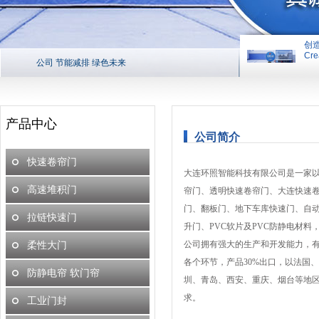
创
Cre
公司 节能减排 绿色未来
创造平台 
产品中心
公司简介
快速卷帘门
大连环照智能科技有限公司是一家以
高速堆积门
帘门、透明快速卷帘门、大连快速卷
门、翻板门、地下车库快速门、自
拉链快速门
升门、PVC软片及PVC防静电材
公司拥有强大的生产和开发能力，
柔性大门
各个环节，产品30%出口，以法国
防静电帘 软门帘
圳、青岛、西安、重庆、烟台等地
求。
工业门封