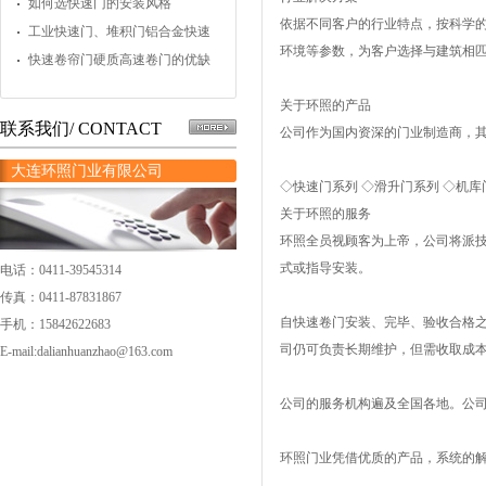
操作？
如何选快速门的安装风格
依据不同客户的行业特点，按科学
工业快速门、堆积门铝合金快速
环境等参数，为客户选择与建筑相
门的应用
快速卷帘门硬质高速卷门的优缺
点
关于环照的产品
联系我们/ CONTACT
公司作为国内资深的门业制造商，
大连环照门业有限公司
◇快速门系列 ◇滑升门系列 ◇机库
关于环照的服务
环照全员视顾客为上帝，公司将派
式或指导安装。
电话：0411-39545314
传真：0411-87831867
自快速卷门安装、完毕、验收合格之
手机：15842622683
司仍可负责长期维护，但需收取成
E-mail:dalianhuanzhao@163.com
公司的服务机构遍及全国各地。公
环照门业凭借优质的产品，系统的