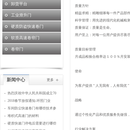
卸货平台
质量方针
精益求精：精雕细琢每一件产品部
工业滑升门
科学管理：用先进的现代化机械检
硬质防盗快速卷门
质量保证：质量是生命。
用户至上：对每一位用户提供尽善
软质高速卷帘门
卷帘门
质量目标管理
月成品检验合格率达１００％月安装
使命
新闻中心
更多
为客户提供 “ 人无我有，人有我优 
热烈庆祝中华人民共和国成立70
战略
周年
2018春节放假通知-环照门业
车间防尘快速卷门有哪些技术参
通过个性化产品和优质服务先做强
数
堆积式高速门的材料
硬质快速门停电后需要进行哪些
行业解决方案