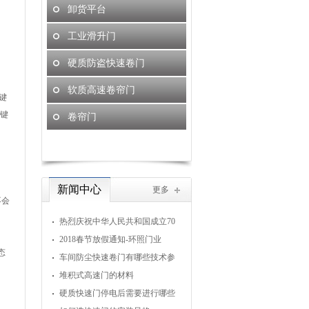
卸货平台
工业滑升门
硬质防盗快速卷门
软质高速卷帘门
键
键
卷帘门
新闻中心
更多
不会
热烈庆祝中华人民共和国成立70
周年
2018春节放假通知-环照门业
态
车间防尘快速卷门有哪些技术参
数
堆积式高速门的材料
硬质快速门停电后需要进行哪些