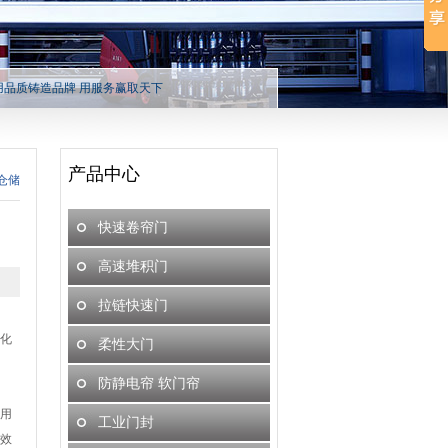
用品质铸造品牌 用服务赢取天下
产品中心
仓储
快速卷帘门
高速堆积门
拉链快速门
化
柔性大门
防静电帘 软门帘
用
工业门封
效