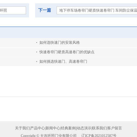
下一篇
环照
地下停车场卷帘门硬质快速卷帘门 车间防尘保
如何选快速门的安装风格
快速卷帘门硬质高速卷门的优缺点
如何挑选快速门、高速卷帘门
关于我们
|
产品中心
|
新闻中心
|
经典案例
||
动态演示
|
联系我们
|
客户留言
Copyright © 大连环照门业有限公司
辽ICP备2021012587号