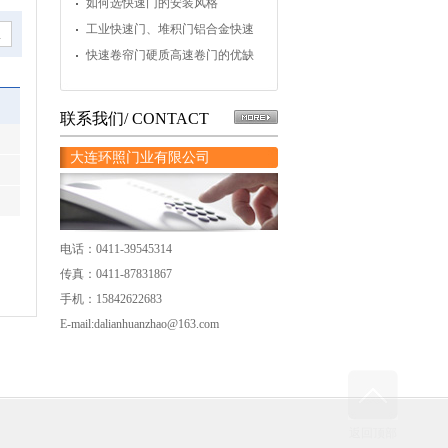
操作？
如何选快速门的安装风格
工业快速门、堆积门铝合金快速
温
门的应用
快速卷帘门硬质高速卷门的优缺
点
联系我们/ CONTACT
大连环照门业有限公司
电话：0411-39545314
传真：0411-87831867
手机：15842622683
E-mail:dalianhuanzhao@163.com