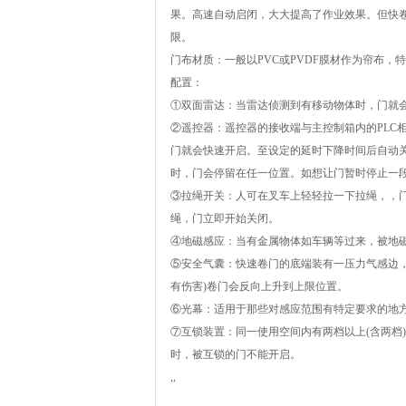
果。高速自动启闭，大大提高了作业效果。但快
限。
门布材质：一般以PVC或PVDF膜材作为帘布，
配置：
①双面雷达：当雷达侦测到有移动物体时，门就
②遥控器：遥控器的接收端与主控制箱内的PLC
门就会快速开启。至设定的延时下降时间后自动
时，门会停留在任一位置。如想让门暂时停止一
③拉绳开关：人可在叉车上轻轻拉一下拉绳，，
绳，门立即开始关闭。
④地磁感应：当有金属物体如车辆等过来，被地
⑤安全气囊：快速卷门的底端装有一压力气感边，
有伤害)卷门会反向上升到上限位置。
⑥光幕：适用于那些对感应范围有特定要求的地
⑦互锁装置：同一使用空间内有两档以上(含两档
时，被互锁的门不能开启。
,,