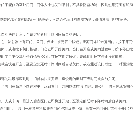
卷门不能作为室外用门，门体大小也受到限制，不具备防盗功能，因此使用范围有所局
特别是PVDF膜材抗老化性能更好，不易退色而且有自洁功能，做快速卷门非常适合。
会自动快速开启，至设定的延时下降时间后自动关闭。
相连，发射器上有开门、关门、停止、锁定四个按键，距离门体10米范围内，按下开门
关闭，或者按下关门按键，门会立即开始关闭。当门在开启或关闭过程中，按下停止按
段时间且不受其他任何信号控制，可按下锁定按键，要解锁时按下停止按键即可。
门就会快速开启，至设定的延时下降时间后自动关闭。或者通过该门后拉一下对面的拉
磁环的磁场感应到时，门就会快速开启，至设定的延时下降时间或自动关闭。
当卷门在高速下降过程中，压到卷门下方的物体时(受力约5-10公斤，对人体或货物
方。人或车辆一旦进入感应区门立即快速开启，至设定的延时下降时间后自动关闭。
)卷门时，可以用一根导线将这些卷门的控制系统互锁。当有一档门开启或处于开启状