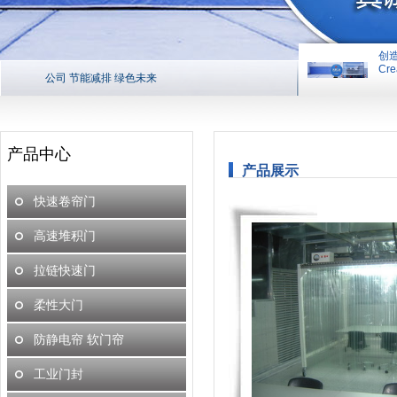
创
Cre
公司 节能减排 绿色未来
创造平台 
产品中心
产品展示
快速卷帘门
高速堆积门
拉链快速门
柔性大门
防静电帘 软门帘
工业门封