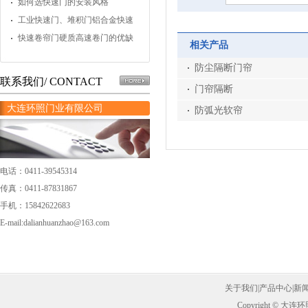
操作？
如何选快速门的安装风格
工业快速门、堆积门铝合金快速
门的应用
快速卷帘门硬质高速卷门的优缺
相关产品
点
防尘隔断门帘
联系我们/ CONTACT
门帘隔断
大连环照门业有限公司
防弧光软帘
电话：0411-39545314
传真：0411-87831867
手机：15842622683
E-mail:dalianhuanzhao@163.com
关于我们
|
产品中心
|
新
Copyright ©