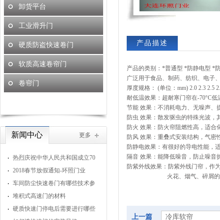
卸货平台
工业滑升门
产品描述
硬质防盗快速卷门
软质高速卷帘门
产品的类别：
*
普通型
*
防静电型
*
广泛用于食品、制药、纺织、电子
卷帘门
厚度规格：
(
单位：
mm) 2.0 2.3 2.5 2.
耐低温效果：超耐寒门帘在
-70
°
C
低
节能
效果：不消耗电力、无噪声、
防虫
效果：散发驱虫的特殊光波，
防火
效果：防火帘阻燃性高，适合
新闻中心
更多
防风
效果：重叠式安装结构，气密
防静电效果：有很好的导电性能，
隔音
效果：能降低噪音，防止噪音
热烈庆祝中华人民共和国成立70
防紫外线效果：防紫外线门帘，作
周年
2018春节放假通知-环照门业
火花、烟气、碎屑
车间防尘快速卷门有哪些技术参
数
堆积式高速门的材料
硬质快速门停电后需要进行哪些
上一篇
冷库软帘