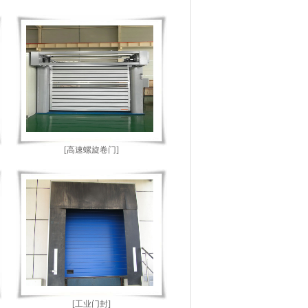
[高速螺旋卷门]
[工业门封]