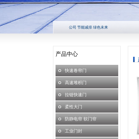
公司 节能减排 绿色未来
产品中心
快速卷帘门
高速堆积门
拉链快速门
柔性大门
防静电帘 软门帘
工业门封