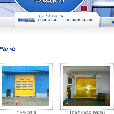
创造平台 成就伟业
Create a platform for achievement Albert
创造平台 成就伟业
产品中心
[车间外堆积门]
[【食品防蚊虫型】快速卷门]