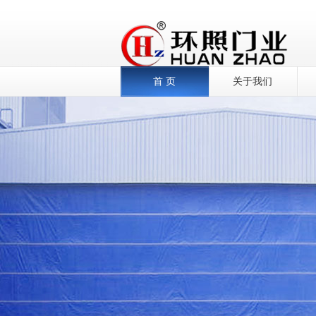
首 页
关于我们